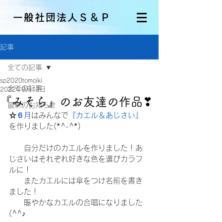
一般社団法人Ｓ＆Ｐ
記事
全ての記事
sp2020tomoiki
全ての記事
2022年9月12日
『みそら』のお友達の作品❣
最新のお知らせ
☆
６月
はみんなで
『カエル＆あじさい』
を作りました(*^-^*)
　　自分だけのカエルを作りました！あ
じさいはそれぞれ好きな色を選びカラフ
ルに！
　　またカエルには傘をつけ名前を書き
ました！
　　賑やかなカエルの合唱になりました
(^^♪