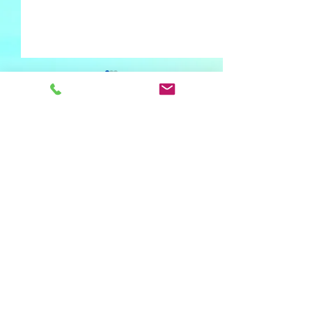
コメント
コメントを追加…
共生ふれんど五日町で
共生ふれんど五
す。
す。
一般社団法人Ｓ＆Ｐ
〒949-7101 新潟県南魚沼市五日町7-8
TEL：025-776-2077
FAX：025-776-2067