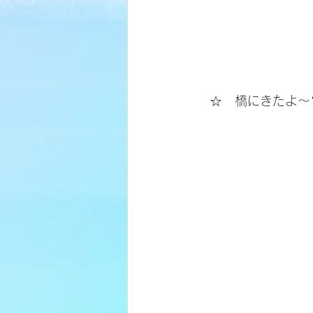
　☆　橋にきたよ～