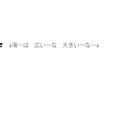
❣　♪海～は　広い～な　大きい～な～♪