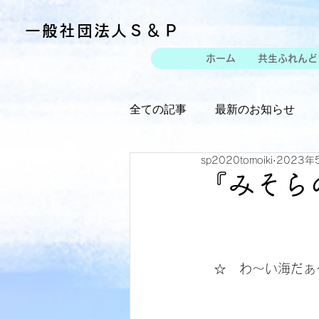
一般社団法人Ｓ＆Ｐ
ホーム
共生ふれんど
全ての記事
最新のお知らせ
sp2020tomoiki
2023年
『みそら
　☆　わ～い海だぁ