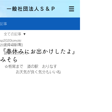
一般社団法人Ｓ＆Ｐ
記事
全ての記事
sp2020tomoiki
全ての記事
2023年4月17日
『春休みにお出かけしたよ』
最新のお知らせ
みそら
☆栃尾まで　道の駅　おりなす
　　　お天気が良く気分もいいね